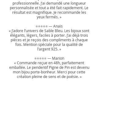
professionnelle. J’ai demandé une longueur
personnalisée et tout a été fait rapidement. Le
résultat est magnifique. Je recommande les
yeux fermés. »
⭐⭐⭐⭐⭐ — Anaïs
« J’adore l’univers de Sable Bleu. Les bijoux sont
élégants, légers, faciles à porter. J’ai déjà trois
pièces et je reçois des compliments à chaque
fois. Mention spéciale pour la qualité de
l’argent 925. »
⭐⭐⭐⭐⭐ — Marion
« Commande reçue en 48h, parfaitement
emballée. Le pendentif Pigne de Pin est devenu
mon bijou porte‑bonheur. Merci pour cette
création pleine de sens et de poésie. »
Laissez votre témoignage