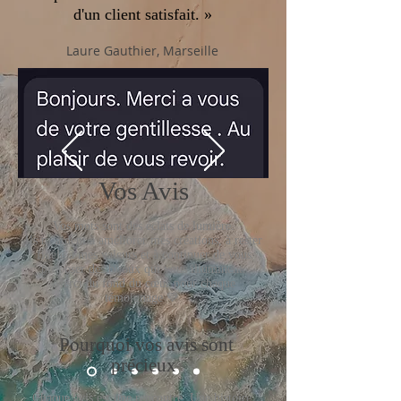
d'un client satisfait. »
Laure Gauthier, Marseille
Vos Avis
Vos mots sont des éclats de lumière.
Ils m’aident à améliorer mes créations, à rester
fidèle à mes valeurs et à continuer de vous
proposer des bijoux qui vous illuminent.
Merci du fond du cœur pour chaque
témoignage 💙
Pourquoi vos avis sont
précieux
Chaque avis est une rencontre. Une histoire.