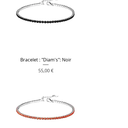
Bracelet : "Diam's": Noir
Prix
55,00 €