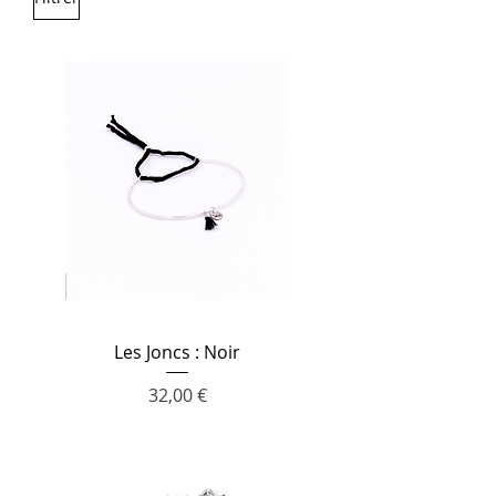
Les Joncs : Noir
Prix
32,00 €