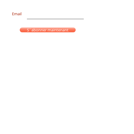
Email
S`abonner maintenant
Mention Légale
Politique Confidentialité
Frais de Livraison
Do Not Sell My Personal Information
Conditions Générales de Vente
Contact