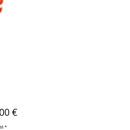
Prix
00 €
té
*