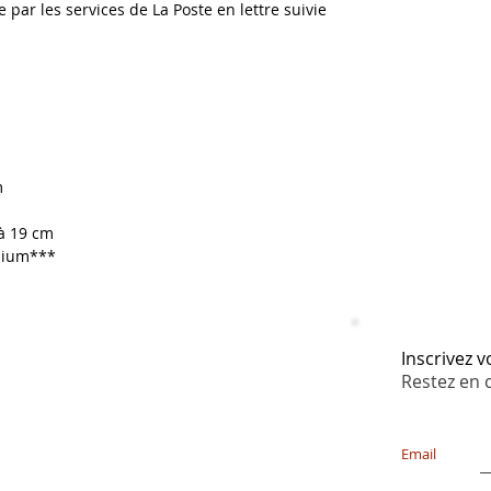
e par les services de La Poste en lettre suivie
m
à 19 cm
dmium***
Inscrivez 
Restez en 
Email