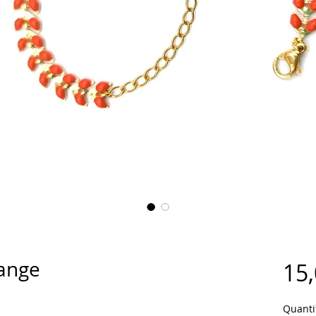
range
15,
Quanti