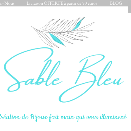
z - Nous
Livraison OFFERTE à partir de 50 euros
BLOG
réation de Bijoux fait main qui vous illuminent