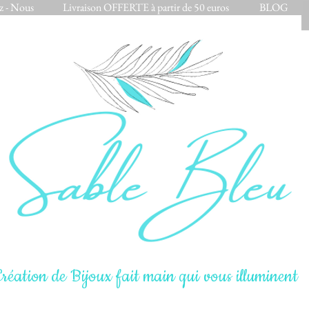
z - Nous
Livraison OFFERTE à partir de 50 euros
BLOG
réation de Bijoux fait main qui vous illuminent