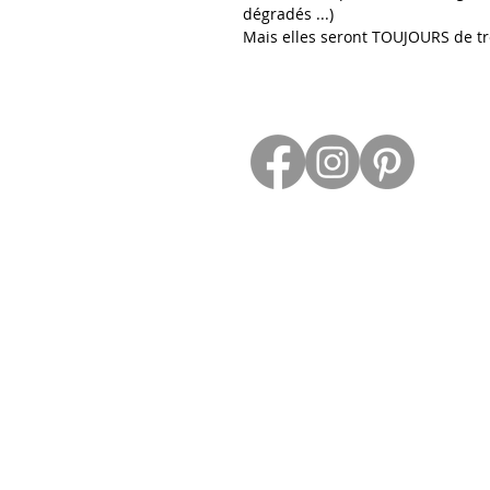
dégradés ...)
Mais elles seront TOUJOURS de trè
Contact
ESPACE PROS
Retour et Droit de Retractation
Conditions Générales de Vente
Mention Légale
Politique Confidentialité
Frais de Livraison