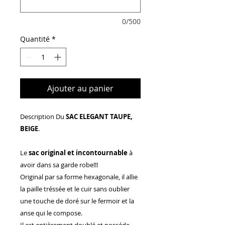
0/500
Quantité
*
Ajouter au panier
Description Du
SAC ELEGANT TAUPE,
BEIGE
.
Le
sac original et incontournable
à
avoir dans sa garde robe!!!
Original par sa forme hexagonale, il allie
la paille tréssée et le cuir sans oublier
une touche de doré sur le fermoir et la
anse qui le compose.
Il est entièrement doublé et posséde