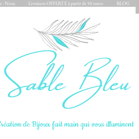
z - Nous
Livraison OFFERTE à partir de 50 euros
BLOG
réation de Bijoux fait main qui vous illuminent