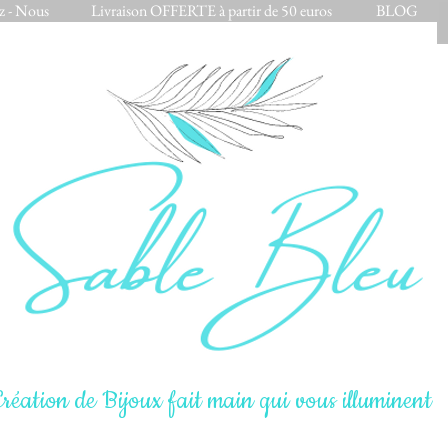
z - Nous
Livraison OFFERTE à partir de 50 euros
BLOG
réation de Bijoux fait main qui vous illuminent