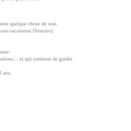
ntent quelque chose de vrai.
ous raconterai l'histoire).
ature.
réations… et qui continue de guider
2 ans.