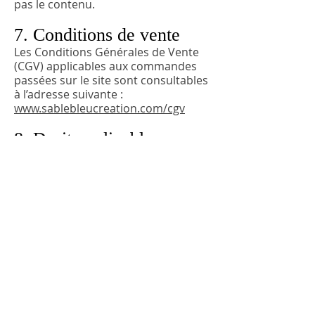
pas le contenu.
7. Conditions de vente
Les Conditions Générales de Vente
(CGV) applicables aux commandes
passées sur le site sont consultables
à l’adresse suivante :
www.sablebleucreation.com/cgv
8. Droit applicable
Le site et les mentions légales sont
soumis au droit français. En cas de
litige, les tribunaux français seront
seuls compétents.
Inscrivez vous à la NEWSLETTER