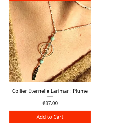
Collier Eternelle Larimar : Plume
Price
€87.00
Add to Cart