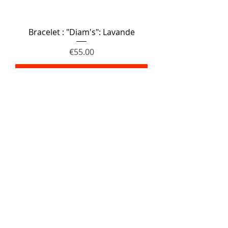
Bracelet : "Diam's": Lavande
Price
€55.00
Add to Cart