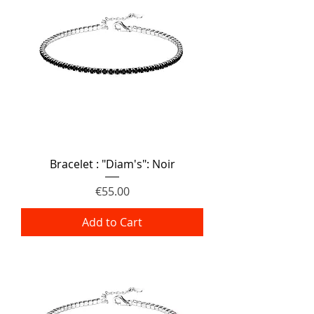
Bracelet : "Diam's": Noir
Price
€55.00
Add to Cart