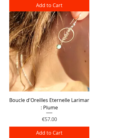
Add to Cart
Boucle d'Oreilles Eternelle Larimar
: Plume
Price
€57.00
Add to Cart