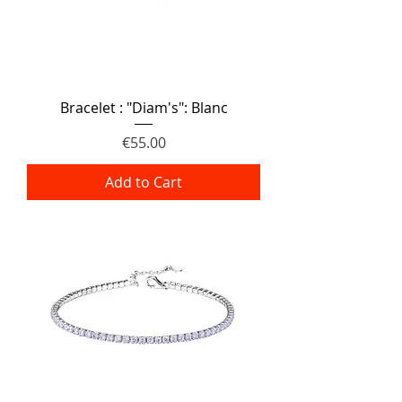
Bracelet : "Diam's": Blanc
Price
€55.00
Add to Cart