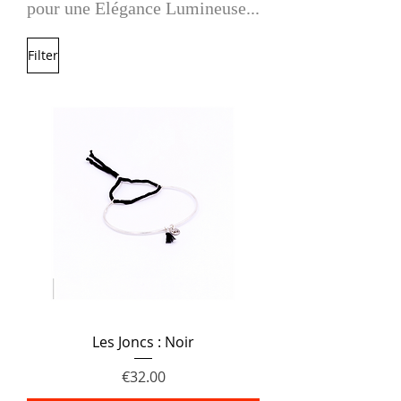
pour une Elégance Lumineuse...
Filter
Les Joncs : Noir
Price
€32.00