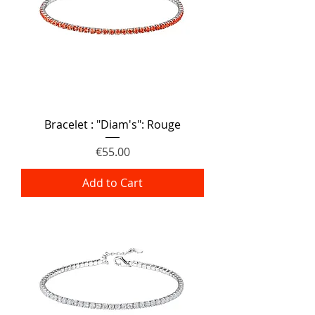
Bracelet : "Diam's": Rouge
Price
€55.00
Add to Cart