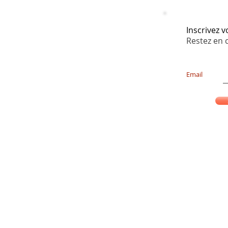
Inscrivez 
Restez en 
Email
2026 Le Monde De Léane, 2026 Sable Bleu...