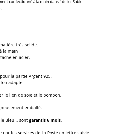
ment confectionné à la main dans l’atelier Sable
t.
matière très solide.
à la main
tache en acier.
r pour la partie Argent 925.
iffon adapté.
er le lien de soie et le pompon.
gneusement emballé.
le Bleu... sont
garantis 6 mois
.
e par les services de La Poste en lettre suivie