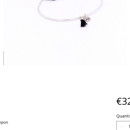
€3
Quanti
ompon