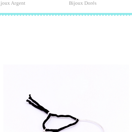
ijoux Argent
Bijoux Dorés