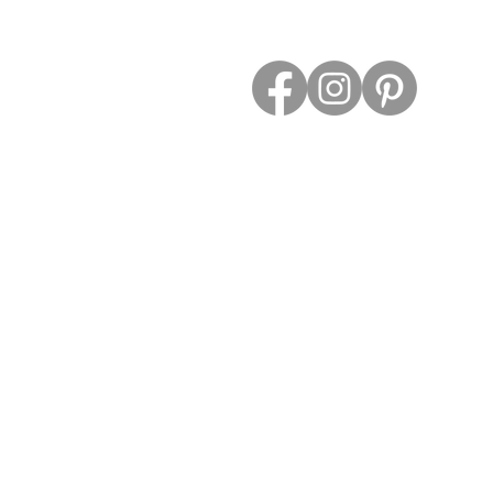
Contact
ESPACE PROS
Retour et Droit de Retractation
Conditions Générales de Vente
Mention Légale
Politique Confidentialité
Frais de Livraison
Do Not Sell My Personal Information
© 