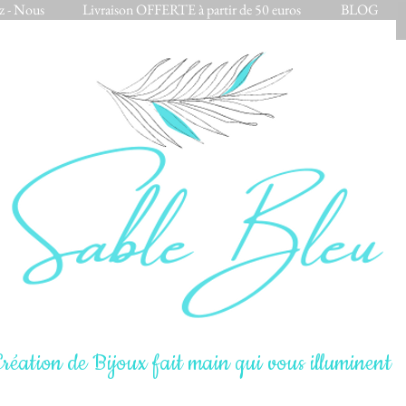
z - Nous
Livraison OFFERTE à partir de 50 euros
BLOG
réation de Bijoux fait main qui vous illuminent