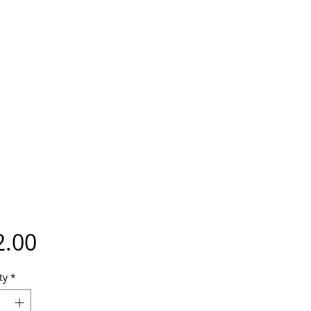
Price
2.00
ty
*