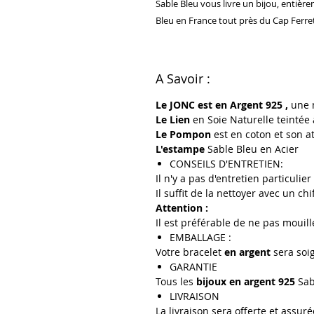
Sable Bleu vous livre un bijou, entière
Bleu en France tout près du Cap Ferre
A Savoir :
Le JONC est en Argent 925 ,
une 
Le Lien
en Soie Naturelle teintée 
Le Pompon
est en coton et son at
L'estampe
Sable Bleu en Acier
CONSEILS D'ENTRETIEN:
Il n'y a pas d'entretien particulie
Il suffit de la nettoyer avec un ch
Attention :
Il est préférable de ne pas mouill
EMBALLAGE :
Votre bracelet
en argent
sera soi
GARANTIE
Tous les
bijoux en argent 925
Sab
LIVRAISON
La livraison sera offerte et assuré