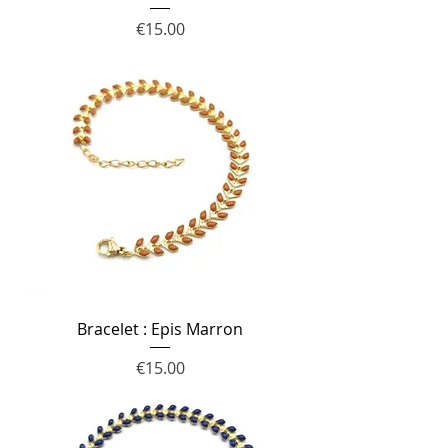
Price
€15.00
Bracelet : Epis Marron
Price
€15.00