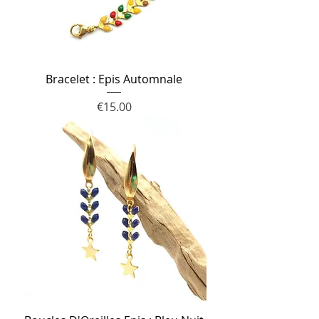
Bracelet : Epis Automnale
Price
€15.00