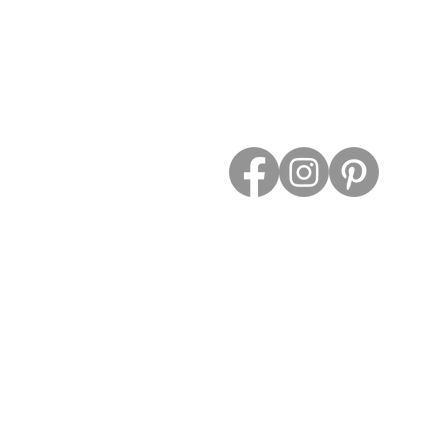
Contact
ESPACE PROS
Retour et Droit de Retractation
Conditions Générales de Vente
Mention Légale
Politique Confidentialité
Frais de Livraison