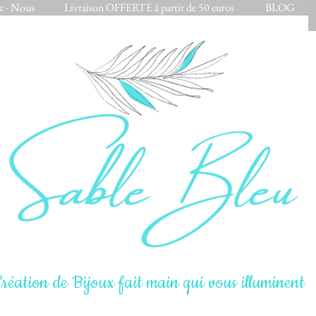
z - Nous
Livraison OFFERTE à partir de 50 euros
BLOG
réation de Bijoux fait main qui vous illuminent