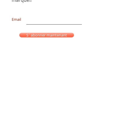
Email
S`abonner maintenant
Mention Légale
Politique Confidentialité
Frais de Livraison
Do Not Sell My Personal Information
Conditions Générales de Vente
Contact