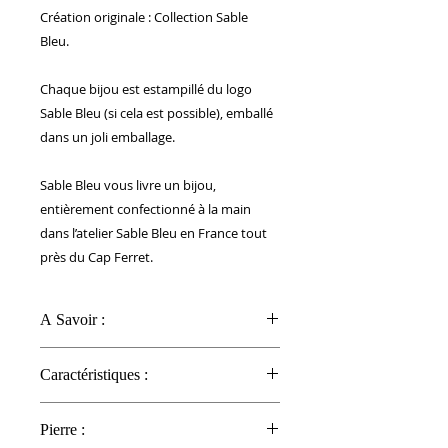
Création originale : Collection Sable
Bleu.
Chaque bijou est estampillé du logo
Sable Bleu (si cela est possible), emballé
dans un joli emballage.
Sable Bleu vous livre un bijou,
entièrement confectionné à la main
dans l’atelier Sable Bleu en France tout
près du Cap Ferret.
A Savoir :
CONSEILS D'ENTRETIEN :
Caractéristiques :
La pierre est une Pierres semi
précieuse : Quartz Rose
Bague :
La Bague est en acier inoxydable.
Pierre :
Largeur : 5mm
ENTRETIENT :