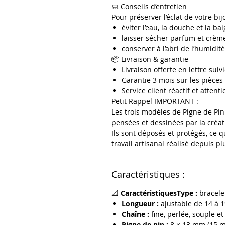
🧼 Conseils d’entretien
Pour préserver l’éclat de votre bij
éviter l’eau, la douche et la b
laisser sécher parfum et crème
conserver à l’abri de l’humidit
📦 Livraison & garantie
Livraison offerte en lettre sui
Garantie 3 mois sur les pièces
Service client réactif et attent
Petit Rappel IMPORTANT :
Les trois modèles de Pigne de Pin
pensées et dessinées par la créat
Ils sont déposés et protégés, ce q
travail artisanal réalisé depuis p
Caractéristiques :
📐
CaractéristiquesType :
bracelet
Longueur :
ajustable de 14 à 
Chaîne :
fine, perlée, souple et
Pigne de pin :
8 × 13 mm (15 m