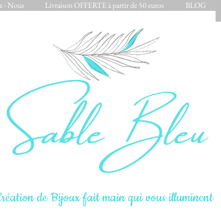
z - Nous
Livraison OFFERTE à partir de 50 euros
BLOG
réation de Bijoux fait main qui vous illuminent