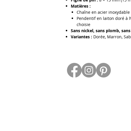
Matières :
Chaîne en acier inoxydable
Pendentif en laiton doré à l
choisie
Sans nickel, sans plomb, sa
Variantes :
Dorée, Marron, Sab
Contact
ESPACE PROS
Retour et Droit de Retractation
Conditions Générales de Vente
Mention Légale