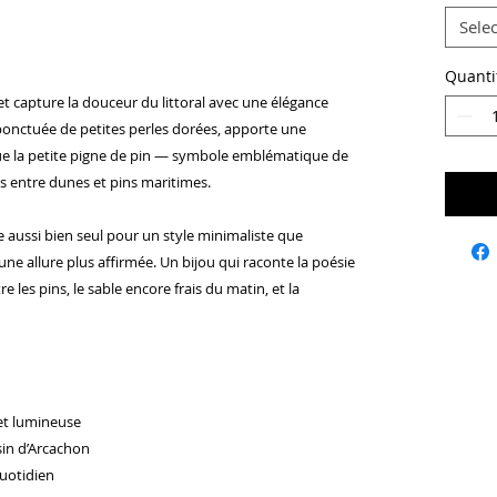
Selec
Quanti
et capture la douceur du littoral avec une élégance
 ponctuée de petites perles dorées, apporte une
que la petite pigne de pin — symbole emblématique de
s entre dunes et pins maritimes.
te aussi bien seul pour un style minimaliste que
ne allure plus affirmée. Un bijou qui raconte la poésie
re les pins, le sable encore frais du matin, et la
 et lumineuse
sin d’Arcachon
quotidien