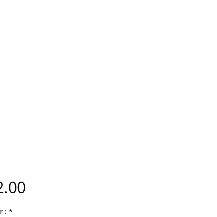
Price
2.00
r :
*