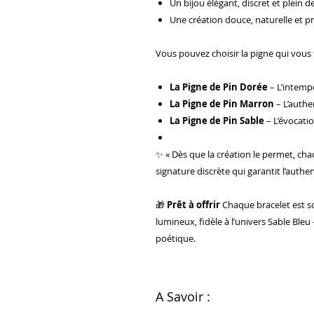
Un bijou élégant, discret et plein d
Une création douce, naturelle et p
Vous pouvez choisir la pigne qui vous 
La Pigne de Pin Dorée
– L’intemp
La Pigne de Pin Marron
– L’authe
La Pigne de Pin Sable
– L’évocatio
✨ « Dès que la création le permet, cha
signature discrète qui garantit l’authen
🎁
Prêt à offrir
Chaque bracelet est s
lumineux, fidèle à l’univers Sable Ble
poétique.
A Savoir :