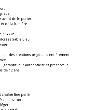
ou :
aignade
 avant de le porter
é et de la lumière
vie 48–72h
 dorées Sable Bleu
ionné
 sont des créations originales entièrement
rice.
ui garantit leur authenticité et préserve le
lus de 12 ans.
 chaîne fine perlé
19 cm environ
 légère
m au total)