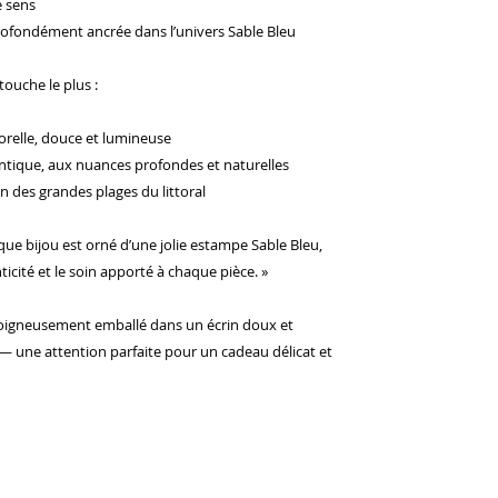
e sens
rofondément ancrée dans l’univers Sable Bleu
touche le plus :
orelle, douce et lumineuse
ntique, aux nuances profondes et naturelles
n des grandes plages du littoral
que bijou est orné d’une jolie estampe Sable Bleu,
ticité et le soin apporté à chaque pièce. »
oigneusement emballé dans un écrin doux et
u — une attention parfaite pour un cadeau délicat et