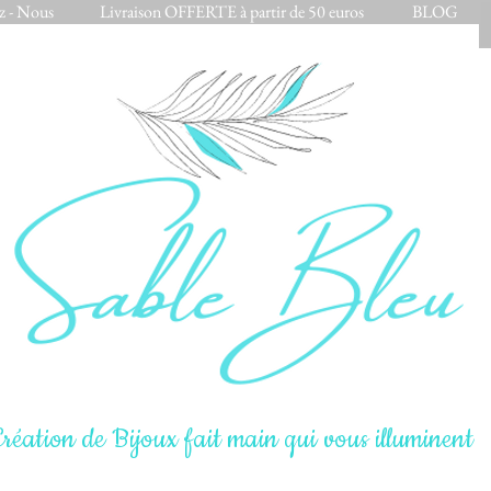
z - Nous
Livraison OFFERTE à partir de 50 euros
BLOG
réation de Bijoux fait main qui vous illuminent