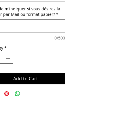
e m'indiquer si vous désirez la
ir par Mail ou format papier?
*
0/500
ty
*
Add to Cart