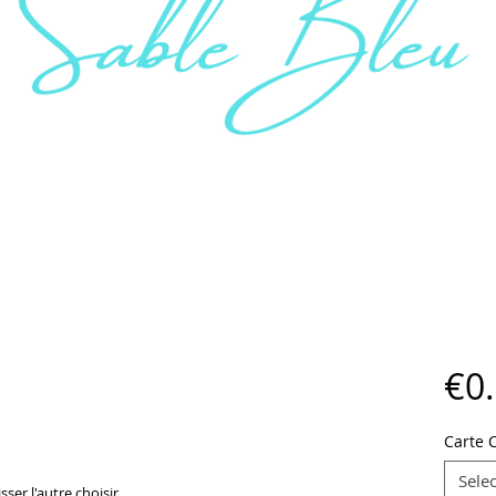
€0
Carte
Selec
sser l'autre choisir...