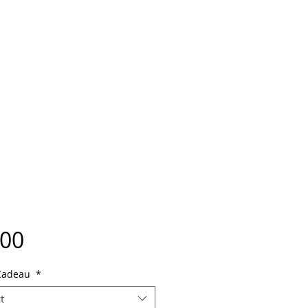
Price
.00
 Cadeau
*
t