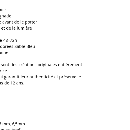
ou :
aignade
 avant de le porter
é et de la lumière
vie 48–72h
 dorées Sable Bleu
ionné
 sont des créations originales entièrement
rice.
ui garantit leur authenticité et préserve le
lus de 12 ans.
 6 mm, 6,5mm
m au total)