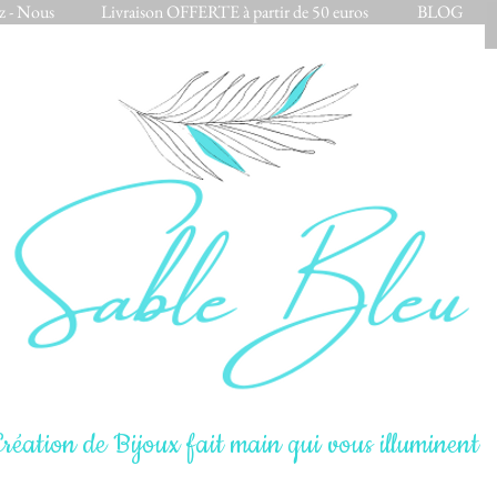
z - Nous
Livraison OFFERTE à partir de 50 euros
BLOG
réation de Bijoux fait main qui vous illuminent