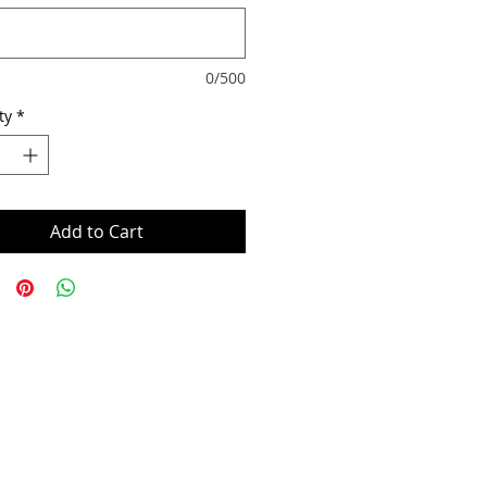
0/500
ty
*
Add to Cart