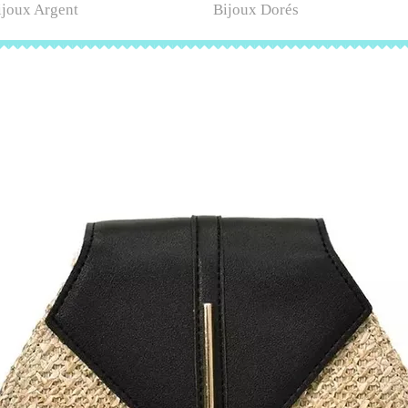
ijoux Argent
Bijoux Dorés